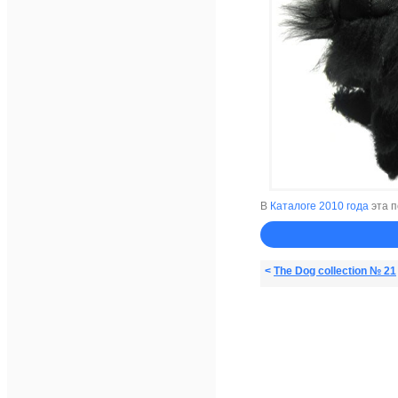
В
Каталоге 2010 года
эта п
<
The Dog collection № 21