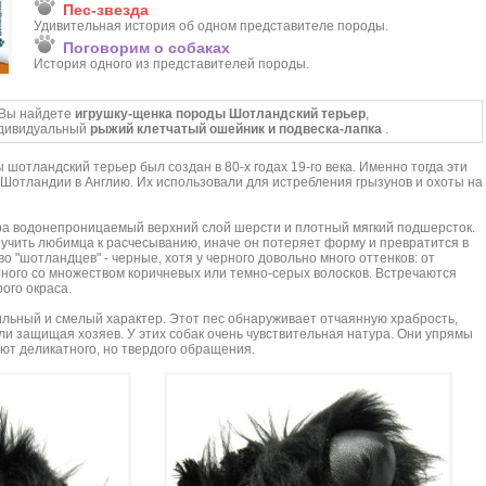
Пес-звезда
Удивительная история об одном представителе породы.
Поговорим о собаках
История одного из представителей породы.
 Вы найдете
игрушку-щенка породы Шотландский терьер
,
ндивидуальный
рыжий клетчатый ошейник и подвеска-лапка
.
шотландский терьер был создан в 80-х годах 19-го века. Именно тогда эти
 Шотландии в Англию. Их использовали для истребления грызунов и охоты на
ра водонепроницаемый верхний слой шерсти и плотный мягкий подшерсток.
иучить любимца к расчесыванию, иначе он потеряет форму и превратится в
о "шотландцев" - черные, хотя у черного довольно много оттенков: от
рного со множеством коричневых или темно-серых волосков. Встречаются
ого окраса.
ильный и смелый характер. Этот пес обнаруживает отчаянную храбрость,
ли защищая хозяев. У этих собак очень чувствительная натура. Они упрямы
ют деликатного, но твердого обращения.