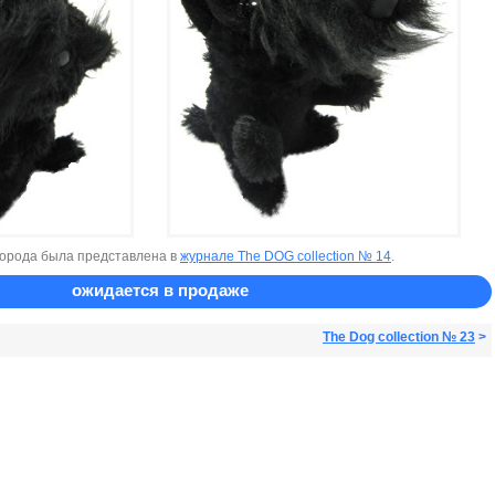
орода была представлена в
журнале The DOG collection № 14
.
ожидается в продаже
The Dog collection № 23
>