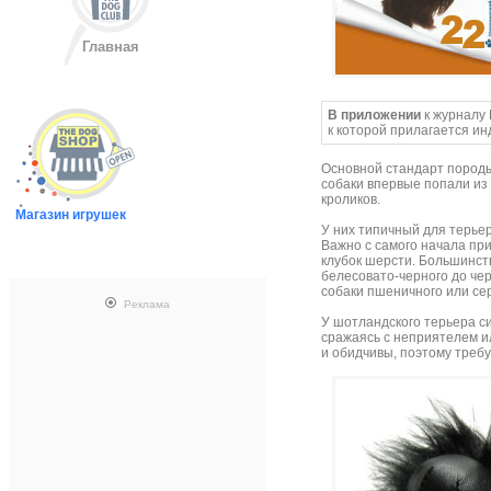
Главная
В приложении
к журналу
к которой прилагается и
Основной стандарт породы 
собаки впервые попали из
кроликов.
Магазин игрушек
У них типичный для терье
Важно с самого начала пр
клубок шерсти. Большинств
белесовато-черного до че
собаки пшеничного или сер
Реклама
У шотландского терьера с
сражаясь с неприятелем и
и обидчивы, поэтому требу