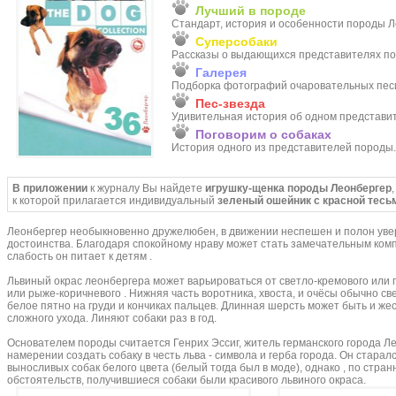
Лучший в породе
Стандарт, история и особенности породы Л
Суперсобаки
Рассказы о выдающихся представителях п
Галерея
Подборка фотографий очаровательных песи
Пес-звезда
Удивительная история об одном представи
Поговорим о собаках
История одного из представителей породы.
В приложении
к журналу Вы найдете
игрушку-щенка породы Леонбергер
,
к которой прилагается индивидуальный
зеленый ошейник с красной тесь
Леонбергер необыкновенно дружелюбен, в движении неспешен и полон уве
достоинства. Благодаря спокойному нраву может стать замечательным ком
слабость он питает к детям .
Львиный окрас леонбергера может варьироваться от светло-кремового или 
или рыже-коричневого . Нижняя часть воротника, хвоста, и очёсы обычно св
белое пятно на груди и кончиках пальцев. Длинная шерсть может быть и жест
сложного ухода. Линяют собаки раз в год.
Основателем породы считается Генрих Эссиг, житель германского города Ле
намерении создать собаку в честь льва - символа и герба города. Он старал
выносливых собак белого цвета (белый тогда был в моде), однако , по стра
обстоятельств, получившиеся собаки были красивого львиного окраса.