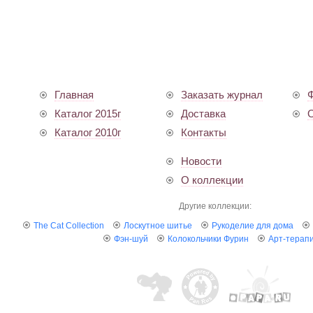
Главная
Заказать журнал
Ф
Каталог 2015г
Доставка
О
Каталог 2010г
Контакты
Новости
О коллекции
Другие коллекции:
The Cat Collection
Лоскутное шитье
Рукоделие для дома
Фэн-шуй
Колокольчики Фурин
Арт-терап