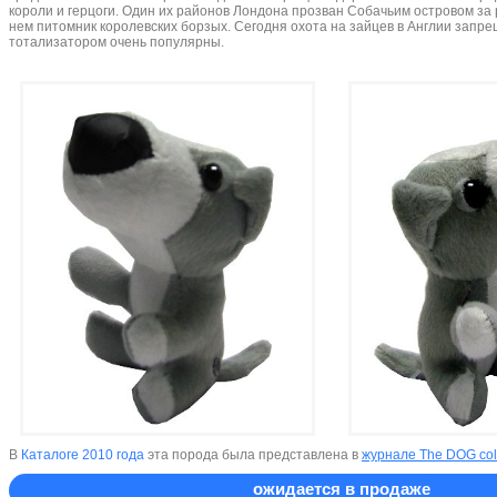
короли и герцоги. Один их районов Лондона прозван Собачьим островом за
нем питомник королевских борзых. Сегодня охота на зайцев в Англии запрещ
тотализатором очень популярны.
В
Каталоге 2010 года
эта порода была представлена в
журнале The DOG col
ожидается в продаже