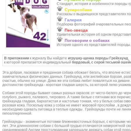
Стандарт, история и особенности породы гр
Суперсобаки
Рассказы о выдающихся представителях п
Галерея
Подборка фотографий очаровательных песи
Пес-звезда
Удивительная история об одном представи
Поговорим о собаках
История одного из представителей породы.
В приложении
к журналу Вы найдете
игрушку-щенка породы Грейхаунд
,
к которой прилагается индивидуальный
бордовый, с серой тесьмой ошей
Эта добрая, ласковая и преданная собака обожает бегать, что вполне естес
замечательных физических данных. Грейхаунд, или английская борзая, разви
счастью, обычно на улице. Дома же эта собака любит поваляться на диван
достоинство грейхаунда - короткая гладкая шерсть, за которой легко ухажив
Собаки этой породы бывают самых разных окрасов: от чисто-белого до черно
голубого, рыжего, палевого, тигрового. А также белые с пятнами все переч
грейхаунда гладкая, бархатистая и настолько тонкая, что у белых собак скв
розовая кожа. Поскольку кожа у собак не имеет жировой прослойки , в дожд
необходимо одевать питомца в теплые одежды . Грейхаунды почти не линяю
гипоаллергенной.
Грейхаунды - знаменитые потомки ближневосточных борзых, с которыми че
лет. Эти длинноногие собаки с большой грудью отличаются невероятной ск
средневековой Англии простолюдинам запрещали держать собак этой поро