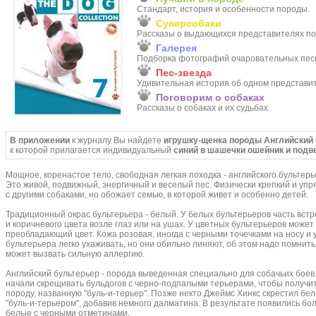
Стандарт, история и особенности породы.
Суперсобаки
Рассказы о выдающихся представителях п
Галерея
Подборка фотографий очаровательных песи
Пес-звезда
Удивительная история об одном представи
Поговорим о собаках
Рассказы о собаках и их судьбах.
В приложении
к журналу Вы найдете
игрушку-щенка породы Английский
к которой прилагается индивидуальный
синий в шашечки ошейник и подв
Мощное, коренастое тело, свободная легкая походка - английского бультерь
Это живой, подвижный, энергичный и веселый пес. Физически крепкий и упр
с другими собаками, но обожает семью, в которой живет и особенно детей.
Традиционный окрас бультерьера - белый. У белых бультерьеров часть вст
и коричневого цвета возле глаз или на ушах. У цветных бультерьеров може
преобладающий цвет. Кожа розовая, иногда с черными точечками на носу и 
бультерьера легко ухаживать, но они обильно линяют, об этом надо помнить
может вызвать сильную аллергию.
Английский бультерьер - порода выведенная специально для собачьих боев.
начали скрещивать бульдогов с черно-подпалыми терьерами, чтобы получи
породу, названную "буль-и-терьер". Позже некто Джеймс Хинкс скрестил бел
"буль-и-терьером", добавив немного далматина. В результате появились бо
белые с черными отметинами.