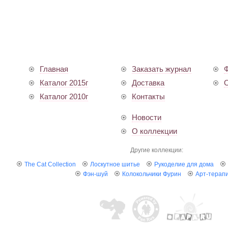
Главная
Заказать журнал
Ф
Каталог 2015г
Доставка
О
Каталог 2010г
Контакты
Новости
О коллекции
Другие коллекции:
The Cat Collection
Лоскутное шитье
Рукоделие для дома
Фэн-шуй
Колокольчики Фурин
Арт-терап