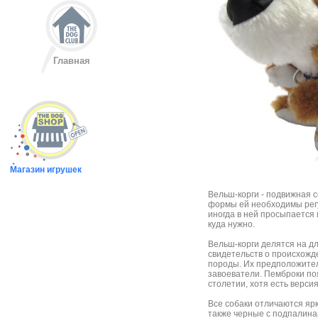
Главная
Магазин игрушек
Вельш-корги - подвижная 
формы ей необходимы регу
иногда в ней просыпается 
куда нужно.
Вельш-корги делятся на дл
свидетельств о происхожд
породы. Их предположител
завоеватели. Пемброки поя
столетии, хотя есть версия
Все собаки отличаются яр
также черные с подпалина