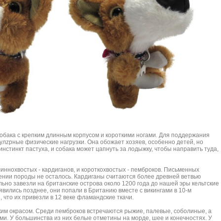
собака с крепким длинным корпусом и короткими ногами. Для поддержания
лzрные физические нагрузки. Она обожает хозяев, особенно детей, но
инстинкт пастуха, и собака может цапнуть за лодыжку, чтобы направить туда,
иннохвостых - кардиганов, и короткохвостых - пемброков. Письменных
ении породы не осталось. Кардиганы считаются более древней ветвью
ьно завезли на британские острова около 1200 года до нашей эры кельтские
вились позднее, они попали в Британию вместе с викингами в 10-м
, что их привезли в 12 веке фламандские ткачи.
ким окрасом. Среди пемброков встречаются рыжие, палевые, соболиные, а
ми. У большинства из них белые отметины на морде, шее и конечностях. У