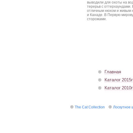
выводили для охоты на во
терерьв с оттерхаундами.
отличным нюхом и живым н
и Канаде. В Первую миров
сторожами.
Главная
Каталог 2015г
Каталог 2010г
The Cat Collection
Лоскутное 