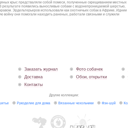
дяных крыс предстваляли собой помеси, полученные скрещиванием местных
 В результате появились выносливые собаки с водонепроницаемой шерстью,
равом. Эрдельтерьеров использовали как охотничьих собак в Африке, Иднии
ую войну они помогали находить раненых, работали связными и служили
Заказать журнал
Фото собачек
Доставка
Обои, открытки
Контакты
Другие коллекции:
шитье
Рукоделие для дома
Вязанные чехольчики
Фэн-шуй
Ко