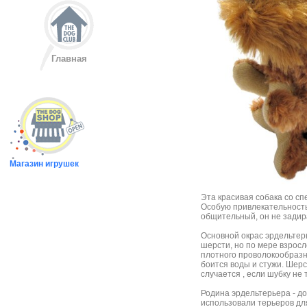
Главная
Магазин игрушек
Эта красивая собака со сп
Особую привлекательность
общительный, он не задира
Основной окрас эрдельтер
шерсти, но по мере взросл
плотного проволокообразно
боится воды и стужи. Шерс
случается , если шубку не 
Родина эрдельтерьера - д
использовали терьеров для