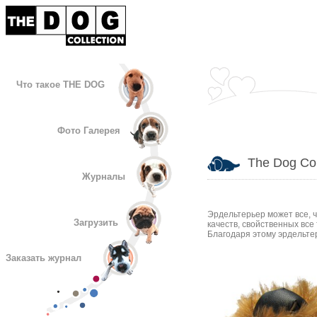
Что такое THE DOG
Фото Галерея
The Dog Col
Журналы
Эрдельтерьер может все, ч
Загрузить
качеств, свойственных все
Благодаря этому эрдельте
Заказать журнал