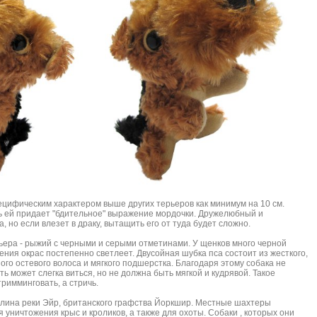
ецифическим характером выше других терьеров как минимум на 10 см.
 ей придает "бдительное" выражение мордочки. Дружелюбный и
, но если влезет в драку, вытащить его от туда будет сложно.
ьера - рыжий с черными и серыми отметинами. У щенков много черной
ения окрас постепенно светлеет. Двусойная шубка пса состоит из жесткого,
го остевого волоса и мягкого подшерстка. Благодаря этому собака не
ть может слегка виться, но не должна быть мягкой и кудрявой. Такое
тримминговать, а стричь.
олина реки Эйр, британского графства Йоркшир. Местные шахтеры
 уничтожения крыс и кроликов, а также для охоты. Собаки , которых они