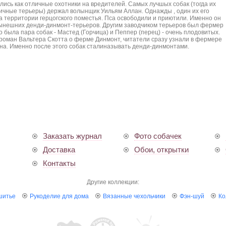
ись как отличные охотники на вредителей. Самых лучшых собак (тогда их
ичные терьеры) держал волынщик Уильям Аллан. Однажды , один их его
а территории герцогского поместья. Пса освободили и приютили. Именно он
ынешних денди-динмонт-терьеров. Другим заводчиком терьеров был фермер
о была пара собак - Мастед (Горчица) и Пеппер (перец) - очень плодовитых.
 роман Вальтера Скотта о ферме Динмонт, читатели сразу узнали в фермере
она. Именно после этого собак сталиназывать денди-динмонтами.
Заказать журнал
Фото собачек
Доставка
Обои, открытки
Контакты
Другие коллекции:
шитье
Рукоделие для дома
Вязанные чехольчики
Фэн-шуй
Ко