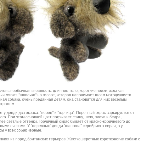
очень необычная внешность: длинное тело, короткие ножки, жесткая
 и мягкая "шапочка" на голове, которая напонимает шлем мотоциклиста.
ьная собака, очень преданная детям, она становится для них веселым
стражем.
 у денди два окраса: "перец" и "горчица". Перечный окрас варьируется от
ого. При этом основной цвет покрывает спину, шею, плечи и бедра,
ее светлые оттенки. Горчичный окрас бывает от красно-коричневого до
выми очесами. У "перечных" денди "шапочка" серебристо-серая, а у
сы у всех собак черные.
евняя из пород британских терьеров. Жесткошерстные коротконогие собаки с