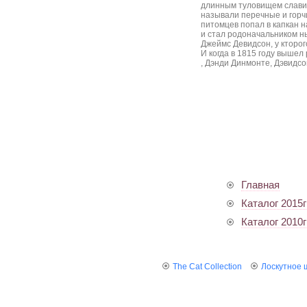
длинным туловищем славил
называли перечные и горч
питомцев попал в капкан н
и стал родоначальником н
Джеймс Девидсон, у кторог
И когда в 1815 году вышел
, Дэнди Динмонте, Дэвидс
Главная
Каталог 2015г
Каталог 2010г
The Cat Collection
Лоскутное 