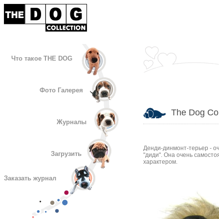
Что такое THE DOG
Фото Галерея
The Dog Col
Журналы
Денди-динмонт-терьер - о
Загрузить
"диди". Она очень самост
характером.
Заказать журнал