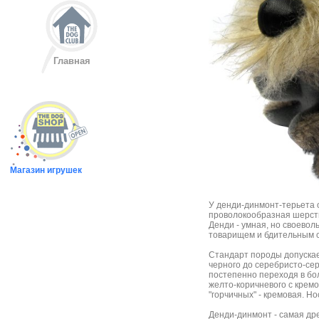
Главная
Магазин игрушек
У денди-динмонт-терьета 
проволокообразная шерсть
Денди - умная, но своевол
товарищем и бдительным 
Стандарт породы допускает
черного до серебристо-сер
постепенно переходя в бол
желто-коричневого с кремо
"горчичных" - кремовая. Но
Денди-динмонт - самая др