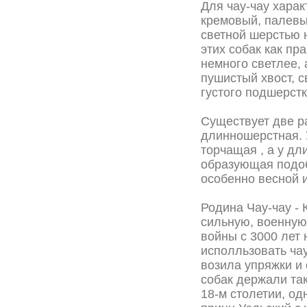
Для чау-чау хара
кремовый, палевы
светной шерстью н
этих собак как пр
немного светлее, 
пушистый хвост, с
густого подшерстк
Существует две р
длинношерстная. У
торчащая , а у дл
образующая подоб
особенно весной 
Родина Чау-чау - 
сильную, военную
войны с 3000 лет 
исполльзовать ча
возила упряжки и 
собак держали так
18-м столетии, од