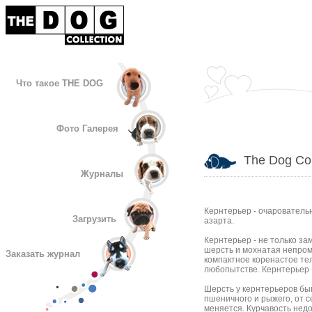
Что такое THE DOG
Фото Галерея
The Dog Col
Журналы
Кернтерьер - очаровательн
Загрузить
азарта.
Кернтерьер - не только за
шерсть и мохнатая непромо
Заказать журнал
компактное коренастое те
любопытстве. Кернтерьер -
Шерсть у кернтерьеров быв
пшеничного и рыжего, от с
меняется. Курчавость нед