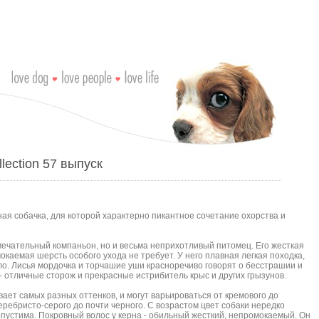
lection 57 выпуск
ая собачка, для которой характерно пикантное сочетание охорства и
мечательный компаньон, но и весьма неприхотливый питомец. Его жесткая
каемая шерсть особого ухода не требует. У него плавная легкая походка,
ло. Лисья мордочка и торчашие уши красноречиво говорят о бесстрашии и
 отличные сторож и прекрасные истрибитель крыс и других грызунов.
ает самых разных оттенков, и могут варьироваться от кремового до
еребристо-серого до почти черного. С возрастом цвет собаки нередко
опустима. Покровный волос у керна - обильный жесткий, непромокаемый. Он