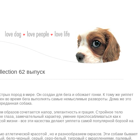
lection 62 выпуск
стрых пород в мире. Он создан для бега и обожает гонки. К тому же уиппет
обен во время бега выполнять самые немыслимые развороты. Дома же это
преданная собака.
м образов сочетается напор, элегантность и грация. Стройное тело
е глаза, замечательный характер, умение приспосабливаться как к
енсой жизни - все эти касества делают уиппета самой популярной борзой на
ко атлетической красотой , но и разнообразием окрасов. Эти собаки бывают
ый, бело-черный, серый, серо-белый, тигровый с вкраплениями, палевый,