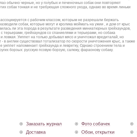
 глаз обычно черные, но у голубых и печеночных собак они повторяют
этих собак тонкая и не требующая сложного ухода, однако во время линьки
 ассоциируется с рабочим классом, которым не разрешали бержать
разводили собак, которые могут и кролика моймать на ужии , и дом от крыс
вилась ли эта порода в результате разведения миниатюрных грейхаундов,
с терьерами, грейхаундов со спаниелями и терьерами, но собака
и ловкая. Уиппет на только добывал мясо и уничтожал вредиталай, но
 - в англии существовал тотализатор по скорости уничтожения крыс, а также
е уиппет напоминает грейхаунда и левретку, Однако строением тела и
ругих борзых: русскую псовую борзую, салюку, фараонову собаку.
Заказать журнал
Фото собачек
Доставка
Обои, открытки