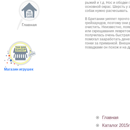
рыжий и т.д. Нос и ободки
основной окрас. Шерсть у 
собак нужно расчесывать.
В Британии уиппет прочто
грейхаундов, поэтому они 
Главная
очистить. Неизвестно, поя
или скрещавания левреток 
получилась очень быстрая 
помогал зааработать денег
гонки за приманкой. Внешн
повадками он похож и на д
Магазин игрушек
Главная
Каталог 2015г