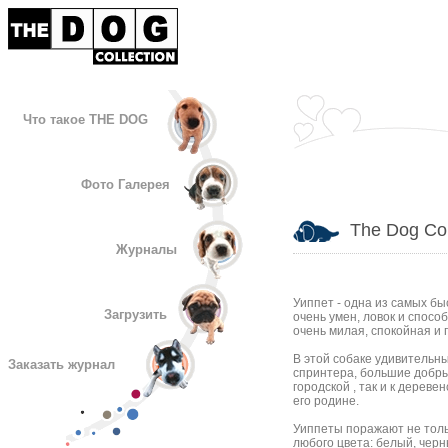
Что такое THE DOG
Фото Галерея
The Dog Col
Журналы
Уиппет - одна из самых бы
Загрузить
очень умен, ловок и спос
очень милая, спокойная и 
В этой собаке удивительны
Заказать журнал
спринтера, большие добры
городской , так и к дерев
его родине.
Уиппеты поражают не толь
любого цвета: белый, черн