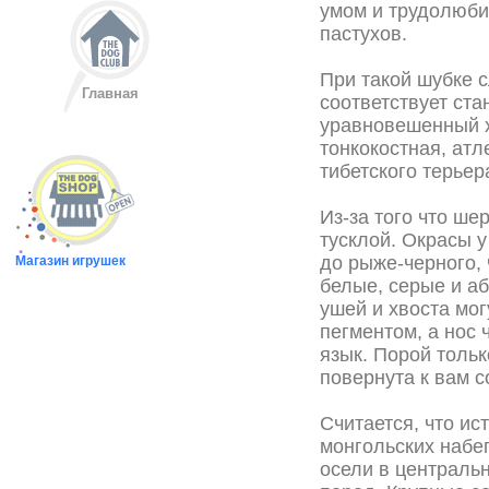
умом и трудолюби
пастухов.
При такой шубке 
Главная
соответствует ста
уравновешенный ха
тонкокостная, атл
тибетского терьер
Из-за того что ше
тусклой. Окрасы у
до рыже-черного, 
Магазин игрушек
белые, серые и аб
ушей и хвоста мог
пегментом, а нос 
язык. Порой тольк
повернута к вам с
Считается, что ис
монгольских набе
осели в центральн