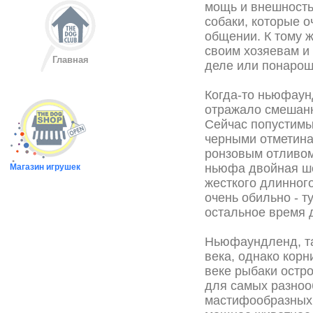
мощь и внешность
собаки, которые 
общении. К тому 
своим хозяевам и 
Главная
деле или понарош
Когда-то ньюфаун
отражало смешанн
Сейчас попустимы
черными отметина
ронзовым отливом
ньюфа двойная ше
Магазин игрушек
жесткого длинног
очень обильно - т
остальное время 
Ньюфаундленд, так
века, однако корн
веке рыбаки остр
для самых разноо
мастифообразных 