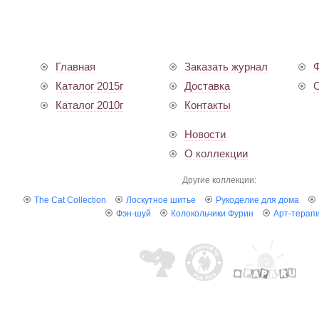
Главная
Заказать журнал
Ф
Каталог 2015г
Доставка
О
Каталог 2010г
Контакты
Новости
О коллекции
Другие коллекции:
The Cat Collection
Лоскутное шитье
Рукоделие для дома
Фэн-шуй
Колокольчики Фурин
Арт-терап