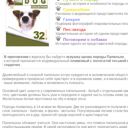
Стандарт, история и особенности породы п
Суперсобаки
Рассказы о выдающихся представителях п
Галерея
Подборка фотографий очаровательных песи
Пес-звезда
Удивительная история об одном представи
Поговорим о собаках
История одного из представителей породы.
В приложении
к журналу Вы найдете
игрушку-щенка породы Папильон
,
к которой прилагается индивидуальный
оливковый с полосатой тесьмой 
сердечко
.
Дружелюбный и озорной папильон остро нуждается в человеческом обществ
привередлив и прекрасно себя чувствует и в огромном замке, и в маленькой 
- ваше внимание, любовь и возможность поиграть.
Основной цвет шерсти у современных папильонов - белый с отдельными ц
того, цветными должны быть уши и передняя и задняя часть головы ниже уше
Желательна белая проточина на лбу и вокруг носа.
Порода появилась в 14-м веке во Франции. Две ее разновидности получили
слов: папильон - бабочка, и фален - мотылек. Популярными песики стали б
преподносить их в дар, принятой среди королей и аристократов.
Папильоны обожают учиться. Они настолько умны, что помеси папильонов 
слабослышашим людям. В своей хитроумности они могут перехитрить даже 