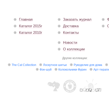
Главная
Заказать журнал
Ф
Каталог 2015г
Доставка
О
Каталог 2010г
Контакты
Новости
О коллекции
Другие коллекции:
The Cat Collection
Лоскутное шитье
Рукоделие для дома
Фэн-шуй
Колокольчики Фурин
Арт-терап