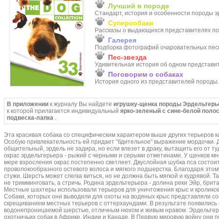
Лучший в породе
Стандарт, история и особенности породы э
Суперсобаки
Рассказы о выдающихся представителях п
Галерея
Подборка фотографий очаровательных песи
Пес-звезда
Удивительная история об одном представи
Поговорим о собаках
История одного из представителей породы.
В приложении
к журналу Вы найдете
игрушку-щенка породы Эрдельтерь
к которой прилагается индивидуальный
ярко-зеленый с сине-белой поло
подвеска-лапка
.
Эта красивая собака со специфическим характером выше других терьеров ка
Особую привлекательность ей придает "бдительное" выражение мордочки.
общительный, эрдель не задира, но если влезет в драку, вытащить его от т
окрас эрдельтерьера - рыжий с черными и серыми отметинами. У щенков мн
мере взросления окрас постепенно светлеет. Двуслойная шубка пса состоит
проволокообразного остевого волоса и мягкого подшерстка. Благодаря этом
стужи. Шерсть может слегка виться, но не должна быть мягкой и кудрявой. Т
не тримминговать, а стричь. Родина эрдельтерьера - долина реки Эйр, брит
Местные шахтеры использовали терьеров для уничтожения крыс и кроликов,
Собаки, которых они выводили для охоты на водяных крыс представляли с
скрещиванием местных терьеров с оттерхаундами. В результате появились
водонепроницаемой шерстью, отличным нюхом и живым нравом. Эрдельтер
охотничьих собак в Африке, Индии и Канаде. В Первую мировую войну они 