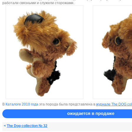
работали связными и служили сторожами.
В
Каталоге 2010 года
эта порода была представлена в
журнале The DOG col
ожидается в продаже
<
The Dog collection № 32